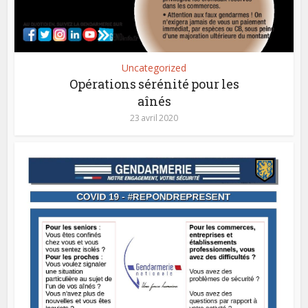
Uncategorized
Opérations sérénité pour les
aînés
23 avril 2020