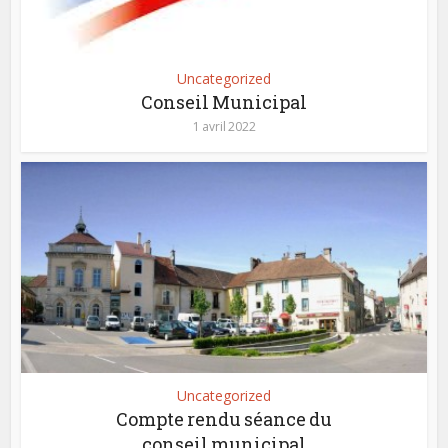
Uncategorized
Conseil Municipal
1 avril 2022
Uncategorized
Compte rendu séance du
conseil municipal