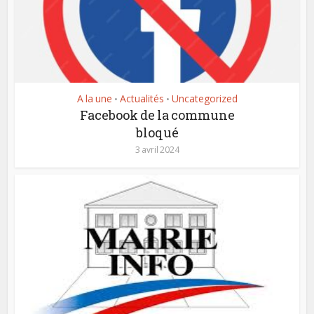
A la une
Actualités
Uncategorized
•
•
Facebook de la commune
bloqué
3 avril 2024