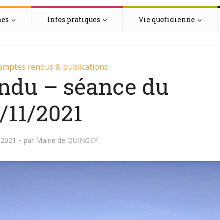
hes
Infos pratiques
Vie quotidienne
omptes rendus & publications
ndu – séance du
/11/2021
 2021
par
Mairie de QUINGEY