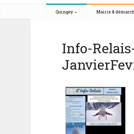
Quingey
Mairie & démarc
Info-Relai
JanvierFev