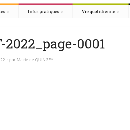
hes
Infos pratiques
Vie quotidienne
-2022_page-0001
022
par
Mairie de QUINGEY