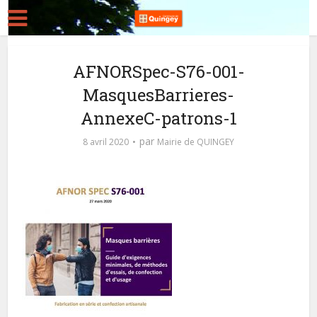
AFNORSpec-S76-001-
MasquesBarrieres-
AnnexeC-patrons-1
par
8 avril 2020
Mairie de QUINGEY