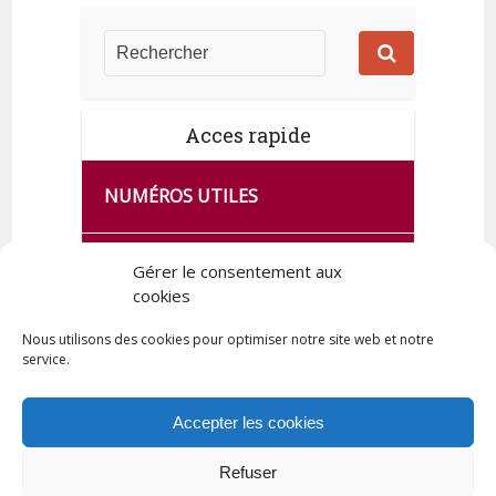
Acces rapide
NUMÉROS UTILES
CA SE PASSE À FRANCE SERVICES
Gérer le consentement aux
DE QUINGEY
cookies
Nous utilisons des cookies pour optimiser notre site web et notre
service.
PLAN DE LA COMMUNE
Accepter les cookies
Refuser
Tous droits réservés © 2023 Commune de Quingey / Création -