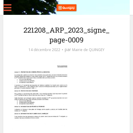
221208_ARP_2023_signe_
page-0009
par
14 décembre 2022
Mairie de QUINGEY