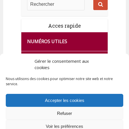
Acces rapide
NUMÉROS UTILES
CA SE PASSE À FRANCE SERVICES
Gérer le consentement aux
DE QUINGEY
cookies
Nous utilisons des cookies pour optimiser notre site web et notre
service.
PLAN DE LA COMMUNE
Accepter les cookies
Refuser
Tous droits réservés © 2023 Commune de Quingey / Création -
Hébergement : UPCT
Voir les préférences