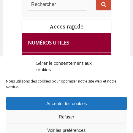
Acces rapide
NUMÉROS UTILES
CA SE PASSE À FRANCE SERVICES
Gérer le consentement aux
cookies
DE QUINGEY
Nous utilisons des cookies pour optimiser notre site web et notre
service.
PLAN DE LA COMMUNE
Accepter les cookies
Refuser
Tous droits réservés © 2023 Commune de Quingey / Création -
Hébergement : UPCT
Voir les préférences