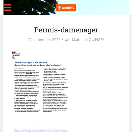
Permis-damenager
par
22 septembre 2022
Mairie de QUINGEY