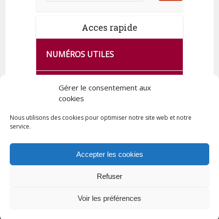
Acces rapide
NUMÉROS UTILES
CA SE PASSE À FRANCE SERVICES
Gérer le consentement aux
DE QUINGEY
cookies
Nous utilisons des cookies pour optimiser notre site web et notre
service.
PLAN DE LA COMMUNE
Accepter les cookies
Refuser
Tous droits réservés © 2023 Commune de Quingey / Création -
Hébergement : UPCT
Voir les préférences
Plan du site
Mentions légales
Politique de confidentialité