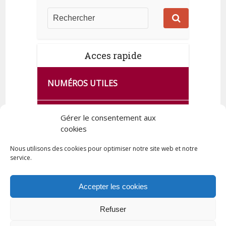
Acces rapide
NUMÉROS UTILES
CA SE PASSE À FRANCE SERVICES
Gérer le consentement aux
DE QUINGEY
cookies
Nous utilisons des cookies pour optimiser notre site web et notre
service.
PLAN DE LA COMMUNE
Accepter les cookies
Refuser
Tous droits réservés © 2023 Commune de Quingey / Création -
Hébergement : UPCT