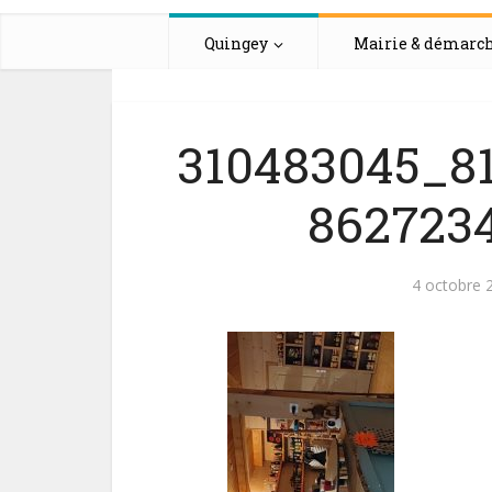
Quingey
Mairie & démarc
310483045_81
862723
4 octobre 