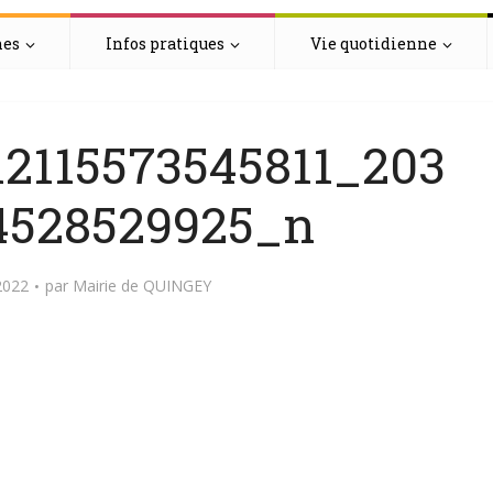
hes
Infos pratiques
Vie quotidienne
2115573545811_203
4528529925_n
2022
par
Mairie de QUINGEY