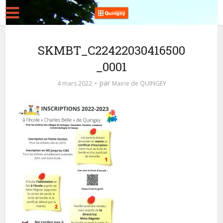
SKMBT_C22422030416500
_0001
par
4 mars 2022
Mairie de QUINGEY