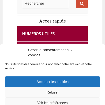
Acces rapide
NUMÉROS UTILES
CA SE PASSE À FRANCE SERVICES
Gérer le consentement aux
DE QUINGEY
cookies
Nous utilisons des cookies pour optimiser notre site web et notre
service.
PLAN DE LA COMMUNE
Accepter les cookies
Refuser
Tous droits réservés © 2023 Commune de Quingey / Création -
Hébergement : UPCT
Voir les préférences