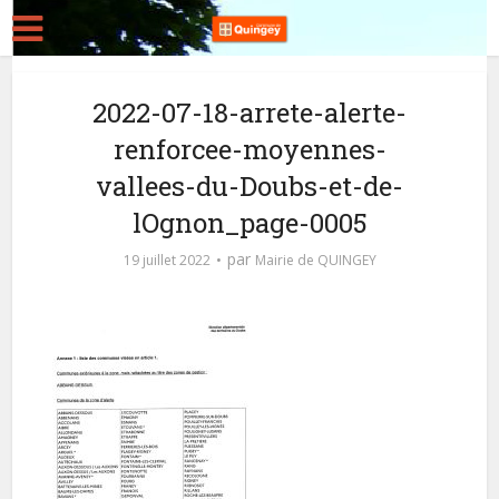
2022-07-18-arrete-alerte-
renforcee-moyennes-
vallees-du-Doubs-et-de-
lOgnon_page-0005
par
19 juillet 2022
Mairie de QUINGEY