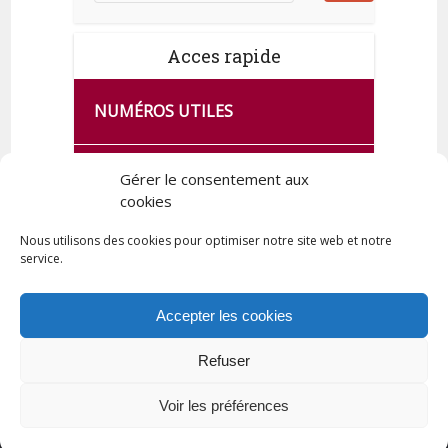
Acces rapide
NUMÉROS UTILES
CA SE PASSE À FRANCE SERVICES
Gérer le consentement aux
DE QUINGEY
cookies
Nous utilisons des cookies pour optimiser notre site web et notre
service.
PLAN DE LA COMMUNE
Accepter les cookies
Refuser
Tous droits réservés © 2023 Commune de Quingey / Création -
Hébergement : UPCT
Voir les préférences
Plan du site
Mentions légales
Politique de confidentialité