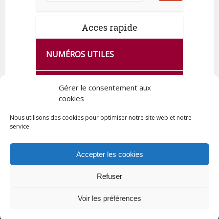
Acces rapide
NUMÉROS UTILES
CA SE PASSE À FRANCE SERVICES
Gérer le consentement aux
DE QUINGEY
cookies
Nous utilisons des cookies pour optimiser notre site web et notre
service.
PLAN DE LA COMMUNE
Accepter les cookies
Refuser
Tous droits réservés © 2023 Commune de Quingey / Création -
Hébergement : UPCT
Voir les préférences
Plan du site
Mentions légales
Politique de confidentialité