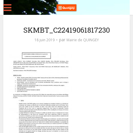
SKMBT_C22419061817230
par
18 juin 2019
Mairie de QUINGEY