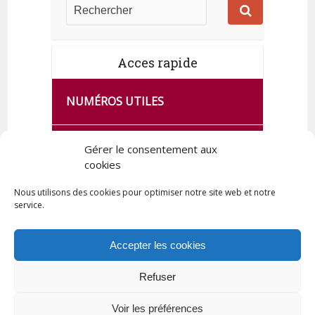
Acces rapide
NUMÉROS UTILES
CA SE PASSE À FRANCE SERVICES
Gérer le consentement aux
DE QUINGEY
cookies
Nous utilisons des cookies pour optimiser notre site web et notre
service.
PLAN DE LA COMMUNE
Accepter les cookies
Refuser
Tous droits réservés © 2023 Commune de Quingey / Création -
Hébergement : UPCT
Voir les préférences