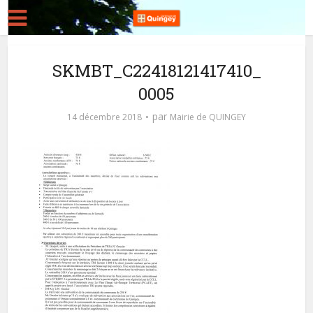
SKMBT_C22418121417410_
0005
par
14 décembre 2018
Mairie de QUINGEY