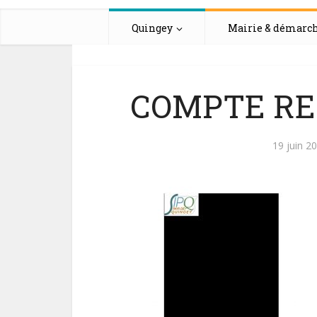
Quingey
Mairie & démarc
COMPTE REN
19 juin 2