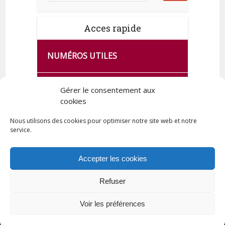
Acces rapide
NUMÉROS UTILES
CA SE PASSE À FRANCE SERVICES
Gérer le consentement aux
DE QUINGEY
cookies
Nous utilisons des cookies pour optimiser notre site web et notre
service.
PLAN DE LA COMMUNE
Accepter les cookies
Refuser
Tous droits réservés © 2023 Commune de Quingey / Création -
Hébergement : UPCT
Voir les préférences
Plan du site
Mentions légales
Politique de confidentialité