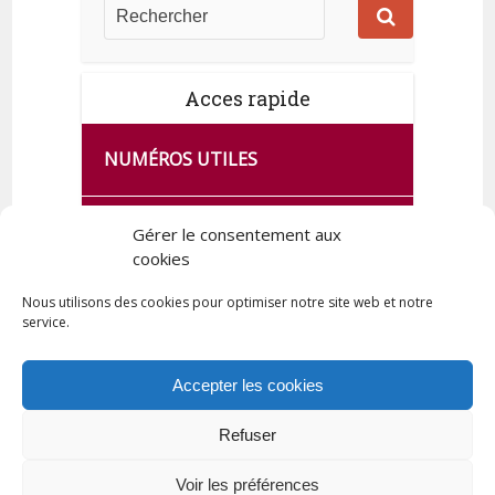
Acces rapide
NUMÉROS UTILES
CA SE PASSE À FRANCE SERVICES
Gérer le consentement aux
DE QUINGEY
cookies
Nous utilisons des cookies pour optimiser notre site web et notre
service.
PLAN DE LA COMMUNE
Accepter les cookies
Refuser
Tous droits réservés © 2023 Commune de Quingey / Création -
Hébergement : UPCT
Voir les préférences