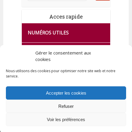
Acces rapide
NUMÉROS UTILES
CA SE PASSE À FRANCE SERVICES
Gérer le consentement aux
DE QUINGEY
cookies
Nous utilisons des cookies pour optimiser notre site web et notre
service.
PLAN DE LA COMMUNE
Accepter les cookies
Refuser
Tous droits réservés © 2023 Commune de Quingey / Création -
Hébergement : UPCT
Voir les préférences
Plan du site
Mentions légales
Politique de confidentialité