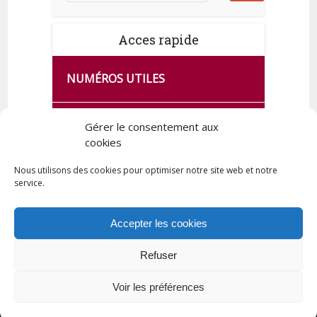
Acces rapide
NUMÉROS UTILES
CA SE PASSE À FRANCE SERVICES
Gérer le consentement aux
DE QUINGEY
cookies
Nous utilisons des cookies pour optimiser notre site web et notre
service.
PLAN DE LA COMMUNE
Accepter les cookies
Refuser
Tous droits réservés © 2023 Commune de Quingey / Création -
Hébergement : UPCT
Voir les préférences
Plan du site
Mentions légales
Politique de confidentialité