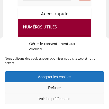
Acces rapide
NUMÉROS UTILES
CA SE PASSE À FRANCE SERVICES
Gérer le consentement aux
DE QUINGEY
cookies
Nous utilisons des cookies pour optimiser notre site web et notre
service.
PLAN DE LA COMMUNE
Accepter les cookies
Refuser
Tous droits réservés © 2023 Commune de Quingey / Création -
Hébergement : UPCT
Voir les préférences
Plan du site
Mentions légales
Politique de confidentialité