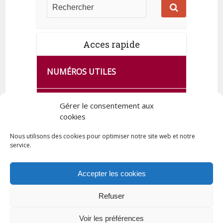
Acces rapide
NUMÉROS UTILES
CA SE PASSE À FRANCE SERVICES
Gérer le consentement aux
DE QUINGEY
cookies
Nous utilisons des cookies pour optimiser notre site web et notre
service.
PLAN DE LA COMMUNE
Accepter les cookies
Refuser
Tous droits réservés © 2023 Commune de Quingey / Création -
Hébergement : UPCT
Voir les préférences