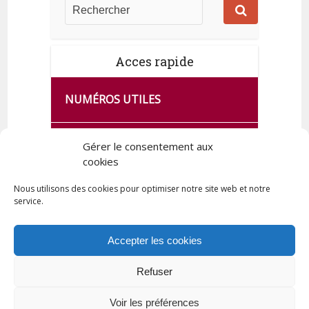
Acces rapide
NUMÉROS UTILES
CA SE PASSE À FRANCE SERVICES
Gérer le consentement aux
DE QUINGEY
cookies
Nous utilisons des cookies pour optimiser notre site web et notre
service.
PLAN DE LA COMMUNE
Accepter les cookies
Refuser
Tous droits réservés © 2023 Commune de Quingey / Création -
Hébergement : UPCT
Voir les préférences