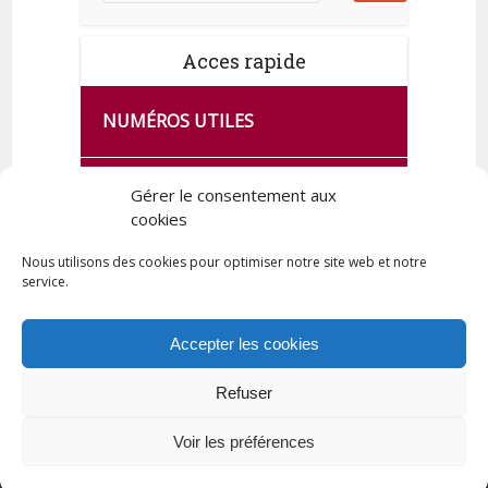
Acces rapide
NUMÉROS UTILES
CA SE PASSE À FRANCE SERVICES
Gérer le consentement aux
DE QUINGEY
cookies
Nous utilisons des cookies pour optimiser notre site web et notre
service.
PLAN DE LA COMMUNE
Accepter les cookies
Refuser
Tous droits réservés © 2023 Commune de Quingey / Création -
Hébergement : UPCT
Voir les préférences
Plan du site
Mentions légales
Politique de confidentialité