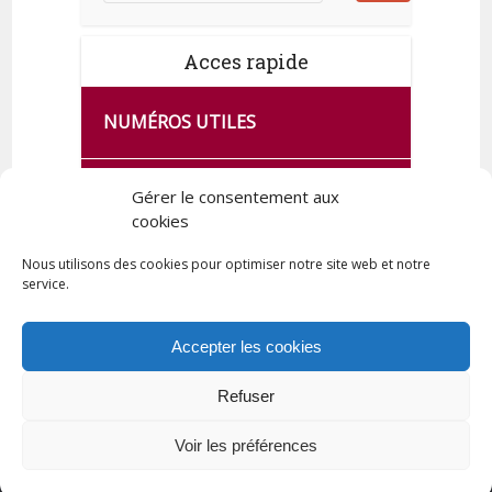
Acces rapide
NUMÉROS UTILES
CA SE PASSE À FRANCE SERVICES
Gérer le consentement aux
DE QUINGEY
cookies
Nous utilisons des cookies pour optimiser notre site web et notre
service.
PLAN DE LA COMMUNE
Accepter les cookies
Refuser
Tous droits réservés © 2023 Commune de Quingey / Création -
Hébergement : UPCT
Voir les préférences
Plan du site
Mentions légales
Politique de confidentialité